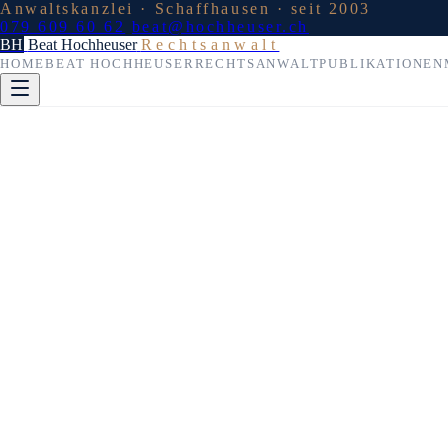
Anwaltskanzlei · Schaffhausen · seit 2003
079 609 60 62
beat@hochheuser.ch
BH
Beat Hochheuser
Rechtsanwalt
HOME
BEAT HOCHHEUSER
RECHTSANWALT
PUBLIKATIONEN