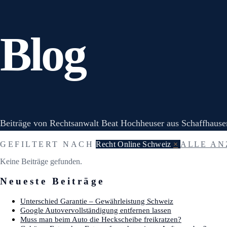
Blog
Beiträge von Rechtsanwalt Beat Hochheuser aus Schaffhausen 
GEFILTERT NACH
Recht Online Schweiz
×
ALLE AN
Keine Beiträge gefunden.
Neueste Beiträge
Unterschied Garantie – Gewährleistung Schweiz
Google Autovervollständigung entfernen lassen
Muss man beim Auto die Heckscheibe freikratzen?