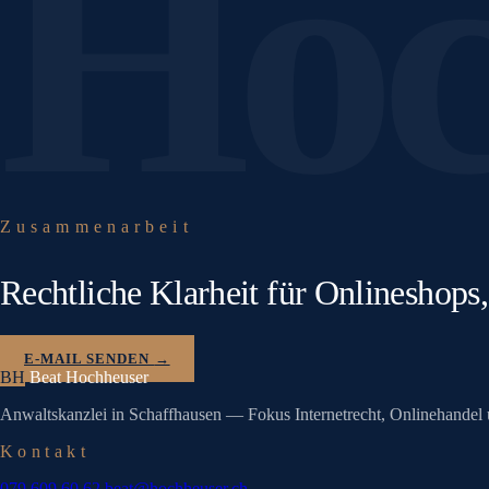
Hoc
Zusammenarbeit
Rechtliche Klarheit für Onlineshop
E-MAIL SENDEN
→
BH
Beat Hochheuser
Anwaltskanzlei in Schaffhausen — Fokus Internetrecht, Onlinehandel 
Kontakt
079 609 60 62
beat@hochheuser.ch